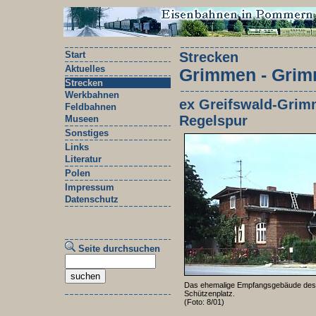
Start
Strecken
Aktuelles
Grimmen - Grim
Strecken
Werkbahnen
ex Greifswald-Grim
Feldbahnen
Regelspur
Museen
Sonstiges
Links
Literatur
Polen
Impressum
Datenschutz
Seite durchsuchen
Das ehemalige Empfangsgebäude de
Schützenplatz.
(Foto: 8/01)